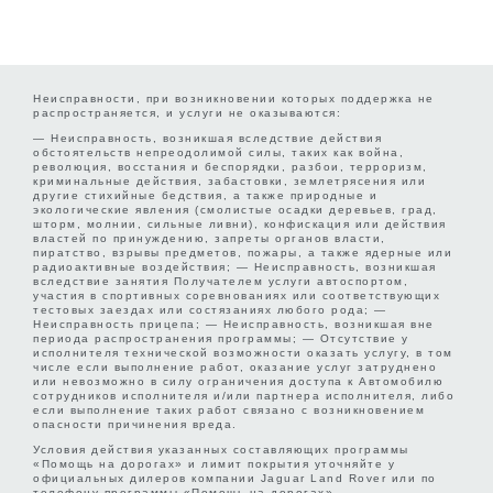
Неисправности, при возникновении которых поддержка не
распространяется, и услуги не оказываются:
— Неисправность, возникшая вследствие действия
обстоятельств непреодолимой силы, таких как война,
революция, восстания и беспорядки, разбои, терроризм,
криминальные действия, забастовки, землетрясения или
другие стихийные бедствия, а также природные и
экологические явления (смолистые осадки деревьев, град,
шторм, молнии, сильные ливни), конфискация или действия
властей по принуждению, запреты органов власти,
пиратство, взрывы предметов, пожары, а также ядерные или
радиоактивные воздействия; — Неисправность, возникшая
вследствие занятия Получателем услуги автоспортом,
участия в спортивных соревнованиях или соответствующих
тестовых заездах или состязаниях любого рода; —
Неисправность прицепа; — Неисправность, возникшая вне
периода распространения программы; — Отсутствие у
исполнителя технической возможности оказать услугу, в том
числе если выполнение работ, оказание услуг затруднено
или невозможно в силу ограничения доступа к Автомобилю
сотрудников исполнителя и/или партнера исполнителя, либо
если выполнение таких работ связано с возникновением
опасности причинения вреда.
Условия действия указанных составляющих программы
«Помощь на дорогах» и лимит покрытия уточняйте у
официальных дилеров компании Jaguar Land Rover или по
телефону программы «Помощь на дорогах».