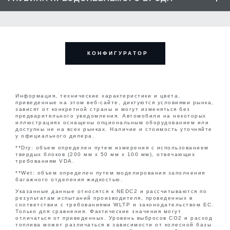
1107
Колея передних колес (мм)
Угол въезда
25.0°
(мм)
1635.6
От бордюра до бордюра (м)
11.80
Максимальный объем багажного
157 (5+2
отделения за сиденьями третьего
Угол въезда
N/A
мест)**
Угол съезда
30.2°
ряда — Wet (л)
1771 (5
1623.0 -
Максимальная глубина
Колея задних колес (мм)
От стены до стены (м)
12.14
Длина за сиденьями первого ряда
мест) /
600
1642.7
преодолеваемого брода (мм)
КОНФИГУРАТОР
(мм)
1824 (5+2
Угол съезда
N/A
Угол продольной проходимости
20.6°
мест)
Количество оборотов рулевого
Колесная база (мм)
2741
2.31
колеса от упора до упора
Угол продольной проходимости
N/A
1574 (5
Информация, технические характеристики и цвета,
Максимальный объем багажного
приведенные на этом веб-сайте, диктуются условиями рынка,
мест) /
отделения за сиденьями первого
зависят от конкретной страны и могут изменяться без
1451 (5+2
предварительного уведомления. Автомобили на некоторых
ряда — Dry (л)
мест)**
иллюстрациях оснащены опциональным оборудованием или
доступны не на всех рынках. Наличие и стоимость уточняйте
у официального дилера.
**Dry: объем определен путем измерения с использованием
1794 (5
твердых блоков (200 мм x 50 мм x 100 мм), отвечающих
Максимальный объем багажного
требованиям VDA.
мест) /
отделения за сиденьями первого
1651 (5+2
**Wet: объем определен путем моделирования заполнения
ряда — Wet (л)
багажного отделения жидкостью.
мест)**
Указанные данные относятся к NEDC2 и рассчитываются по
результатам испытаний производителя, проведенных в
соответствии с требованиями WLTP и законодательством ЕС.
980 (5
Только для сравнения. Фактические значения могут
Длина за сиденьями второго ряда
отличаться от приведенных. Уровень выбросов CO2 и расход
мест) / 967
(мм)
топлива может различаться в зависимости от колесной базы